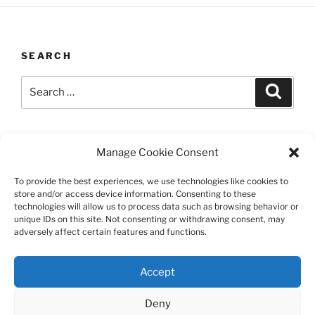
SEARCH
Search
Search
for:
LAST UPDATED 03/12/2026
Manage Cookie Consent
To provide the best experiences, we use technologies like cookies to
store and/or access device information. Consenting to these
technologies will allow us to process data such as browsing behavior or
TERMS AND CONDITIONS
unique IDs on this site. Not consenting or withdrawing consent, may
adversely affect certain features and functions.
©️2026 Casa Chier​chia II, Ltd.
Accept
This site is protected by reCAPTCHA and the Google
Privacy Policy and Terms of Service apply.
Deny